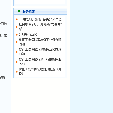
服务指南
一图找大厅 新版“吉事办”来帮您
书面情
社保参保证明开具 新版“吉事办”
帮...
异地生育业务
的，应
省直工伤保险事故备案业务办理
须知
省直工伤保险急诊就医业务办理
须知
省直工伤保险转诊、转院就医业
务办...
省直工伤保险辅助器具配置（更
换）...
的原件