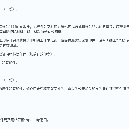
》（一份）。
或税务登记证复印件；无驻外分支机构组织机构代码证和税务登记证的单位，应提供
等辅助证明材料。以上材料加盖有效印章。
工方签订的派遣协议中明确工作地点的，应提供派遣协议复印件，没有明确工作地点
盖有效印章。
效证明材料复印件（加盖有效印章）。
件和复印件。
》（一份）。
的原件和复印件，如户口未迁移至就医地的，需提供公安机关印发的居住证或暂住证
医保局费用结算部
9
号、
10
号窗口。