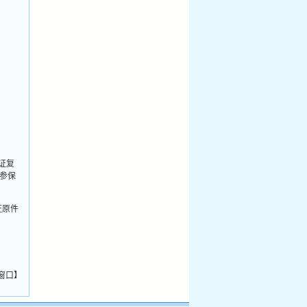
证复
参保
证原件
窗口
】