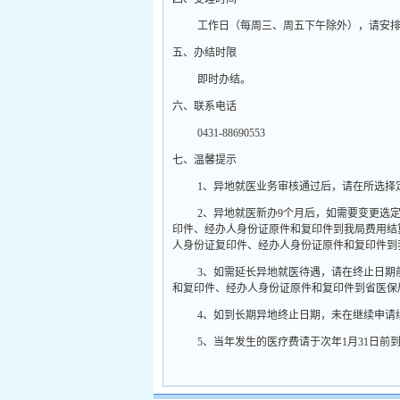
工作日（每周三、周五下午除外），请安
五、办结时限
即时办结。
六、联系电话
0431-88690553
七、温馨提示
1
、异地就医业务审核通过后，请在所选择
2
、异地就医新办
9
个月后，如需要变更选
印件、经办人身份证原件和复印件到我局费用结
人身份证复印件、经办人身份证原件和复印件到
3
、如需延长异地就医待遇，请在终止日期
和复印件、经办人身份证原件和复印件到省医保
4
、如到长期异地终止日期，未在继续申请
5
、当年发生的医疗费请于次年
1
月
31
日前