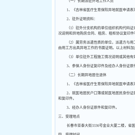
（一）长期派驻外地工作人员
1
、《吉林省医疗生育保险异地就医申请表
2
、驻外证明资料：
（
1
）驻外分支机构的单位组织机构代码证
况说明和异地购房合同、租房、租柜协议复印件
（
2
）属劳务派遣性质的单位，派遣方与用
由用工方出具异地工作的书面证明。以上材料加
（
3
）单位驻外工程施工情况说明或其他有
3
、参保人身份证复印件及经办人身份证原
（二）长期异地居住退休
1
、《吉林省医疗生育保险异地就医申请表
2
、就医地居民户口簿或就医地居民身份证
和复印件。
3
、经办人身份证原件和复印件。
三、受理地点
长春市亚泰大街
3336
号金业大厦二楼，省
四、受理时间