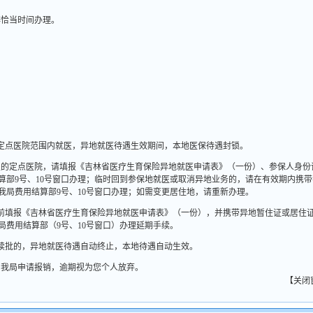
排恰当时间办理。
定点医院范围内就医，异地就医待遇生效期间，本地医保待遇封锁。
定的定点医院，请填报《吉林省医疗生育保险异地就医申请表》（一份）、参保人身份
算部
9
号、
10
号窗口办理；临时回到参保地就医或取消异地业务的，请在有效期内携带
我局费用结算部
9
号、
10
号窗口办理；如需变更居住地，请重新办理。
前填报《吉林省医疗生育保险异地就医申请表》（一份），并携带异地暂住证或居住
局费用结算部（
9
号、
10
号窗口）办理延期手续。
续批的，异地就医待遇自动终止，本地待遇自动生效。
到我局申请报销，逾期视为您个人放弃。
【
关闭