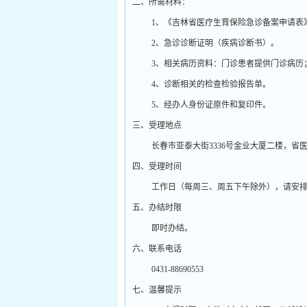
二、所需材料：
1
、《吉林省医疗生育保险急诊备案申请表
2
、急诊诊断证明（疾病诊断书）。
3
、相关病历资料：门诊患者提供门诊病历
4
、诊断相关的检查检验报告单。
5
、经办人身份证原件和复印件。
三、受理地点
长春市亚泰大街
3336
号金业大厦二楼，省
四、受理时间
工作日（每周三、周五下午除外），请安
五、办结时限
即时办结。
六、联系电话
0431-88690553
七、温馨提示