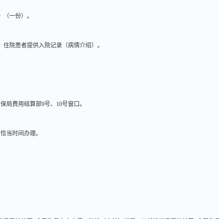
》（一份）。
；住院患者提供入院记录（病情介绍）。
医保局费用结算部
9
号、
10
号窗口。
排恰当时间办理。