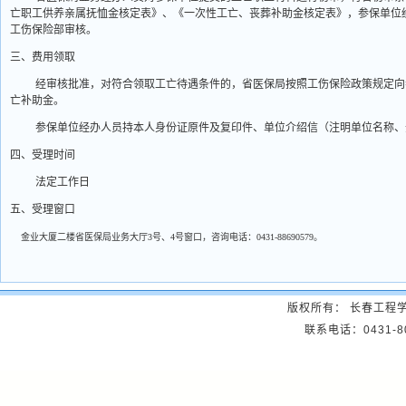
亡职工供养亲属抚恤金核定表》、《一次性工亡、丧葬补助金核定表》，参保单位
工伤保险部审核。
三、费用领取
经审核批准，对符合领取工亡待遇条件的，省医保局按照工伤保险政策规定向
亡补助金。
参保单位经办人员持本人身份证原件及复印件、单位介绍信（注明单位名称、
四、受理时间
法定工作日
五、受理窗口
金业大厦二楼省医保局业务大厅
3
号、
4
号窗口，咨询电话：
0431-88690579
。
版权所有： 长春工程
联系电话：0431-8057