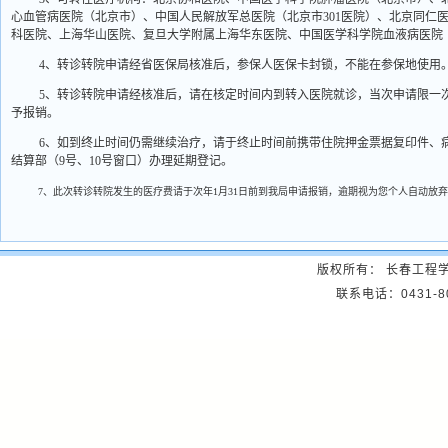
心血管病医院（北京市）、中国人民解放军总医院（北京市
301
医院）、北京同仁
科医院、上海华山医院、复旦大学附属上海华东医院、中国医学科学院血液病医院
4
、转诊转院申请经省医保局核准后，参保人医保卡封锁，不能在参保地使用
5
、转诊转院申请经核准后，请在核定时间内到转入医院就诊，当次申请限一
予报销。
6
、如到终止时间仍需继续治疗，请于终止时间前携带住院押金票据复印件、
结算部（
9
号、
10
号窗口）办理延期登记。
7
、此次转诊转院发生的医疗费请于次年
1
月
31
日前到我局申请报销，逾期视为您个人自动放弃
版权所有： 长春工程
联系电话：0431-8057