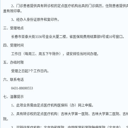
2
、门诊患者提供具有转诊权的定点医疗机构出具的门诊病历，住院患者提供
盖有效印章。
3
、经办人身份证原件和复印件。
三、受理地点
长春市亚泰大街
3336
号金业大厦二楼，省医保局费用结算部
9
号或
10
号窗口。
四、受理时间
工作日（每周三、周五下午除外），请安排恰当时间办理。
五、办结时限
受理之日起
7
个工作日内。
六、联系电话
0431-88690553
七、温馨提示
1
、此项业务需由定点医疗机构医保科（办）网上申报。
2
、具有转诊权的定点医疗机构：吉林大学第一医院、吉林大学第二医院、吉
院。
3
、可转往医疗机构：北京协和医院、中国医学科学院肿瘤医院（北京市）、